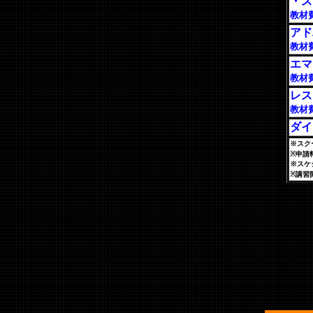
・ス
教材
アド
教材
エマ
教材
レス
教材
ダイ
※スク
※申請
※スケ
※講習