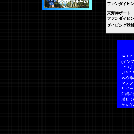
ファンダイビ
東海岸ボート
ファンダイビ
ダイビング器
ｍａｒｅ
(インフ
いつまで
いきたい
込め命
マレファ
リゾート
沖縄の海
感じて
そんな思