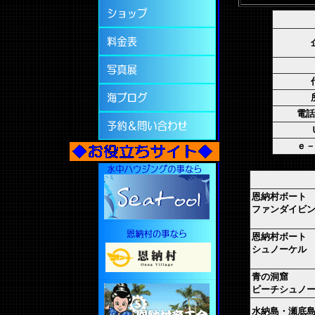
電話
ｅ－
恩納村ボート
ファンダイビ
恩納村ボート
シュノーケル
青の洞窟
ビーチシュノ
水納島・瀬底